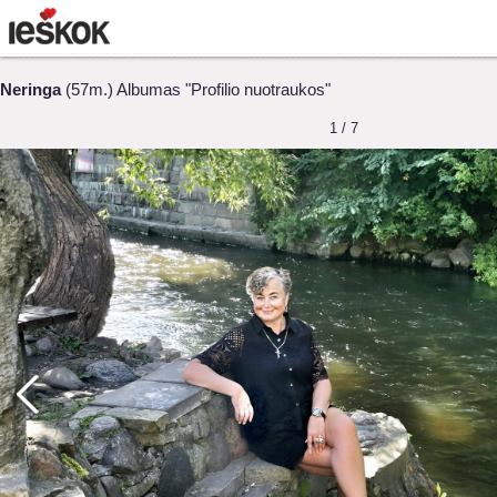
Neringa
(57m.) Albumas "Profilio nuotraukos"
1 / 7